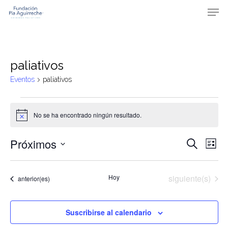
Skip
Men
to
main
content
paliativos
Eventos
paliativos
Eventos
No se ha encontrado ningún resultado.
Aviso
Naveg
Na
Próximos
Buscar
Lista
de
de
Selecciona
vis
búsqu
la
Eventos
Hoy
siguiente(s)
de
Eventos
anterior(es)
fecha.
y
Ev
vistas
Suscribirse al calendario
de