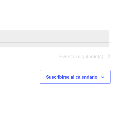
vistas
de
Evento
Eventos
siguiente(s)
Suscribirse al calendario