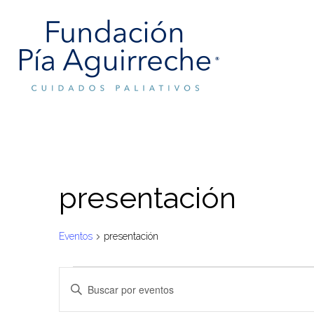
Skip
to
main
content
presentación
Eventos
presentación
Eventos
Navegación
Introduce
de
la