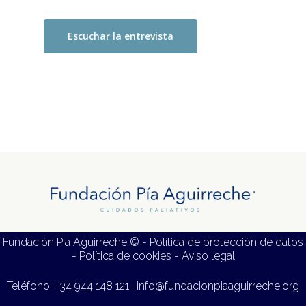
Escuchar la entrevista
Fundación Pía Aguirreche © -
Política de protección de datos
-
Política de cookies
-
Aviso legal
Teléfono:
+34 944 148 121
|
info@fundacionpiaaguirreche.org