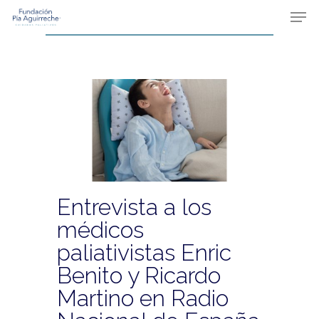
Skip
Men
to
main
content
Entrevista a los
médicos
paliativistas Enric
Benito y Ricardo
Martino en Radio