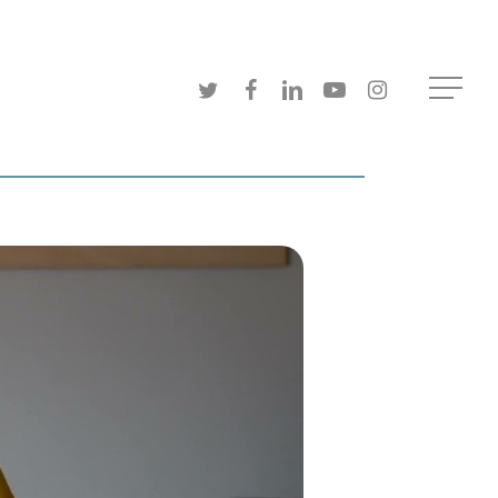
twitter
facebook
linkedin
youtube
instagram
Menu