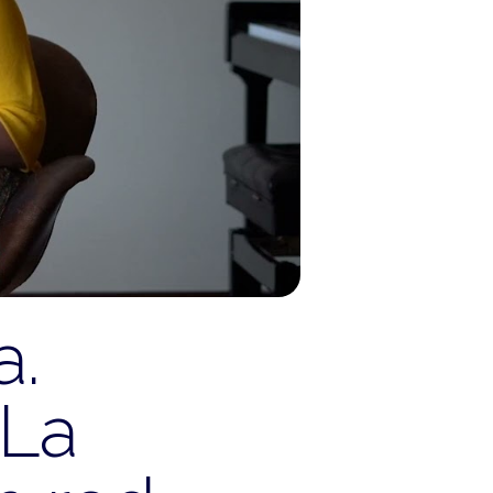
a.
 La