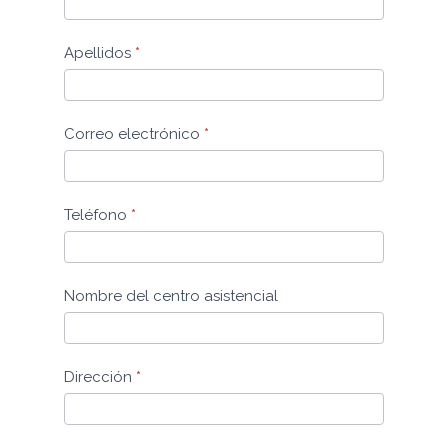
impartición
de
Apellidos
*
seminarios
Correo electrónico
*
Teléfono
*
Nombre del centro asistencial
Dirección
*