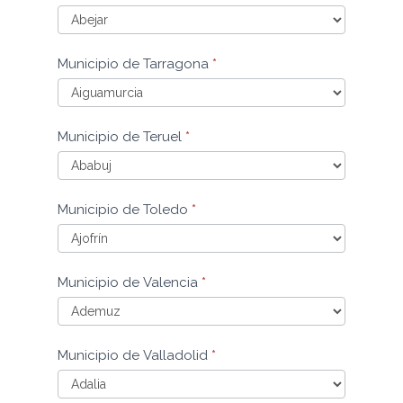
Sevilla
Municipio
Municipio de Tarragona
*
de
Soria
Municipio
Municipio de Teruel
*
de
Tarragona
Municipio
Municipio de Toledo
*
de
Teruel
Municipio
Municipio de Valencia
*
de
Toledo
Municipio
Municipio de Valladolid
*
de
Valencia