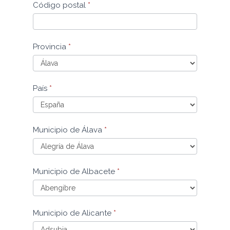
Código postal
*
Provincia
*
País
*
Municipio de Álava
*
Municipio
Municipio de Albacete
*
de
Álava
Municipio
Municipio de Alicante
*
de
Albacete