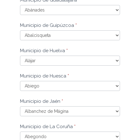
de
Granada
Municipio
Municipio de Guipúzcoa
*
de
Guadalajara
Municipio
Municipio de Huelva
*
de
Guipúzcoa
Municipio
Municipio de Huesca
*
de
Huelva
Municipio
Municipio de Jaén
*
de
Huesca
Municipio
Municipio de La Coruña
*
de
Jaén