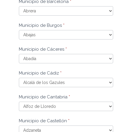
Municipio de Barcelona
*
de
Baleares
Municipio
Municipio de Burgos
*
de
Barcelona
Municipio
Municipio de Cáceres
*
de
Burgos
Municipio
Municipio de Cádiz
*
de
Cáceres
Municipio
Municipio de Cantabria
*
de
Cádiz
Municipio
Municipio de Castellón
*
de
Cantabria