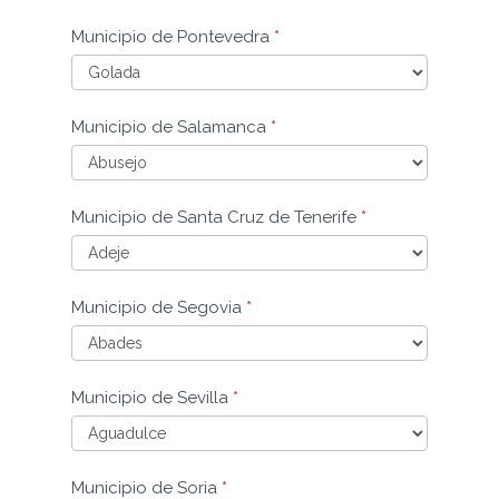
Municipio
Municipio de Pontevedra
*
de
Palencia
Municipio
Municipio de Salamanca
*
de
Pontevedra
Municipio
Municipio de Santa Cruz de Tenerife
*
de
Salamanca
Municipio
Municipio de Segovia
*
de
Santa
Cruz
Municipio
de
Municipio de Sevilla
*
de
Tenerife
Segovia
Municipio
Municipio de Soria
*
de