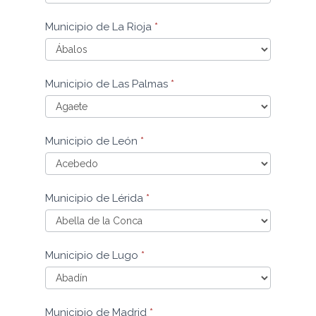
Municipio
Municipio de La Rioja
*
de
La
Coruña
Municipio
Municipio de Las Palmas
*
de
La
Rioja
Municipio
Municipio de León
*
de
Las
Palmas
Municipio
Municipio de Lérida
*
de
León
Municipio
Municipio de Lugo
*
de
Lérida
Municipio
Municipio de Madrid
*
de