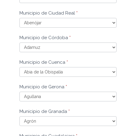
Municipio
Municipio de Ciudad Real
*
de
Castellón
Municipio
Municipio de Córdoba
*
de
Ciudad
Real
Municipio
Municipio de Cuenca
*
de
Córdoba
Municipio
Municipio de Gerona
*
de
Cuenca
Municipio
Municipio de Granada
*
de
Gerona
Municipio
Municipio de Guadalajara
*