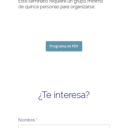
Este seminario requiere un grupo mínimo
de quince personas para organizarse.
Programa en PDF
¿Te interesa?
Solicitud
Nombre
*
de