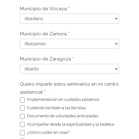
Municipio
Municipio de Vizcaya
*
de
Valladolid
Municipio
Municipio de Zamora
*
de
Vizcaya
Municipio
Municipio de Zaragoza
*
de
Zamora
Municipio
Quiero impartir estos seminarios en mi centro
de
asistencial
*
Zaragoza
Implementación en cuidados paliativos
Cuidando también a las familias
Documento de voluntades anticipadas
Acompañar desde la espiritualidad y la bioética
¿Cómo cuidar en casa?