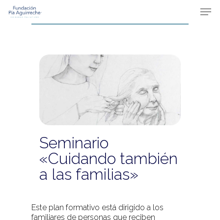
Skip
Men
to
main
content
Seminario
«Cuidando también
a las familias»
Este plan formativo está dirigido a los
familiares de personas que reciben