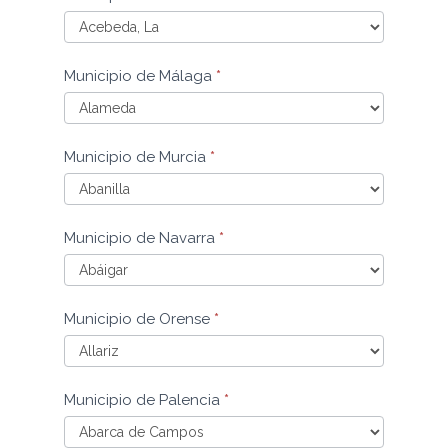
Lugo
Municipio
Municipio de Málaga
*
de
Madrid
Municipio
Municipio de Murcia
*
de
Málaga
Municipio
Municipio de Navarra
*
de
Murcia
Municipio
Municipio de Orense
*
de
Navarra
Municipio
Municipio de Palencia
*
de
Orense