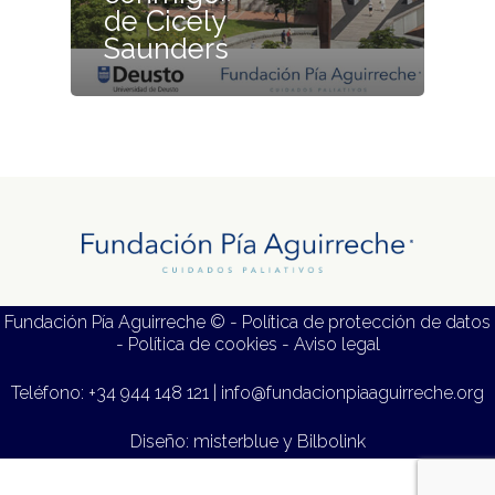
de Cicely
Saunders
Fundación Pía Aguirreche © -
Política de protección de datos
-
Política de cookies
-
Aviso legal
Teléfono:
+34 944 148 121
|
info@fundacionpiaaguirreche.org
Diseño:
misterblue
y
Bilbolink