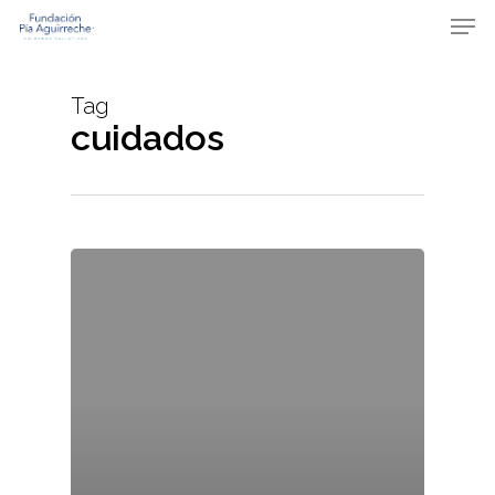
Skip
Men
to
main
content
Tag
cuidados