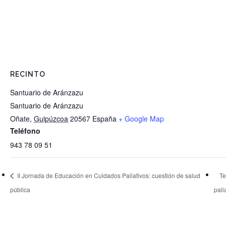
RECINTO
Santuario de Aránzazu
Santuario de Aránzazu
Oñate
,
Guipúzcoa
20567
España
+ Google Map
Teléfono
943 78 09 51
II Jornada de Educación en Cuidados Paliativos: cuestión de salud
Te
pública
pali