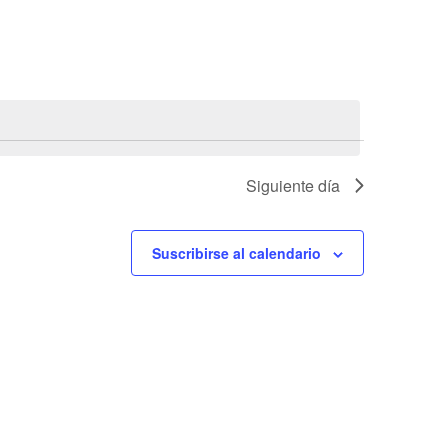
vistas
de
Evento
Siguiente día
Suscribirse al calendario