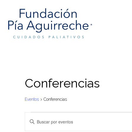
Skip
to
main
content
Conferencias
Eventos
Conferencias
Eventos
Navegación
Introduce
en
de
la