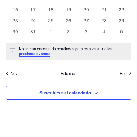
Event
eventos
eventos
eventos
eventos
eventos
eventos
eventos
0
0
0
0
0
0
0
16
17
18
19
20
21
22
eventos
eventos
eventos
eventos
eventos
eventos
eventos
0
0
0
0
0
0
0
23
24
25
26
27
28
29
eventos
eventos
eventos
eventos
eventos
eventos
eventos
0
0
0
0
0
0
0
30
31
1
2
3
4
5
eventos
eventos
eventos
eventos
eventos
eventos
eventos
No se han encontrado resultados para esta vista. Ir a los
Aviso
próximos eventos
.
Nov
Este mes
Ene
Suscribirse al calendario