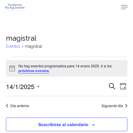
Skip
Men
to
main
content
magistral
Eventos
magistral
Eventos
No hay eventos programados para 14 enero 2025. Ir a los
en
Aviso
próximos eventos
.
14
Naveg
Na
14/1/2025
enero
Buscar
Día
de
de
Selecciona
2025
vis
búsqu
la
Día anterior
Siguiente día
de
fecha.
y
Ev
vistas
Suscribirse al calendario
de